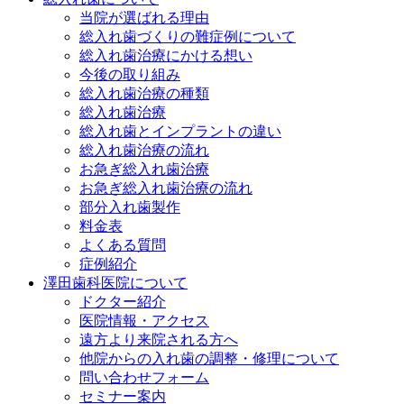
当院が選ばれる理由
総入れ歯づくりの難症例について
総入れ歯治療にかける想い
今後の取り組み
総入れ歯治療の種類
総入れ歯治療
総入れ歯とインプラントの違い
総入れ歯治療の流れ
お急ぎ総入れ歯治療
お急ぎ総入れ歯治療の流れ
部分入れ歯製作
料金表
よくある質問
症例紹介
澤田歯科医院について
ドクター紹介
医院情報・アクセス
遠方より来院される方へ
他院からの入れ歯の調整・修理について
問い合わせフォーム
セミナー案内