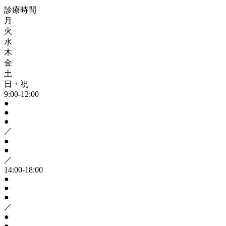
診療時間
月
火
水
木
金
土
日・祝
9:00-12:00
●
●
●
／
●
●
／
14:00-18:00
●
●
●
／
●
●