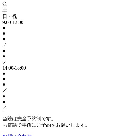
金
土
日・祝
9:00-12:00
●
●
●
／
●
●
／
14:00-18:00
●
●
●
／
●
●
／
当院は完全予約制です。
お電話で事前にご予約をお願いします。